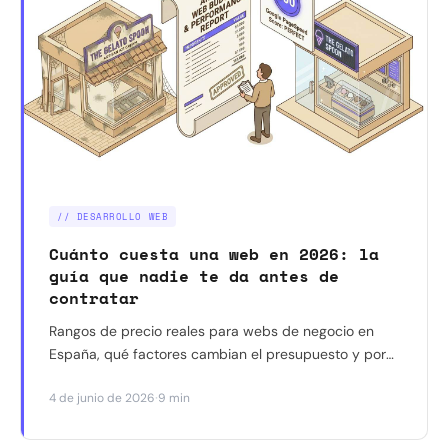
// DESARROLLO WEB
Cuánto cuesta una web en 2026: la
guía que nadie te da antes de
contratar
Rangos de precio reales para webs de negocio en
España, qué factores cambian el presupuesto y por
qué el coste más caro no es el de la web sino el de
·
4 de junio de 2026
9 min
hacerla mal.