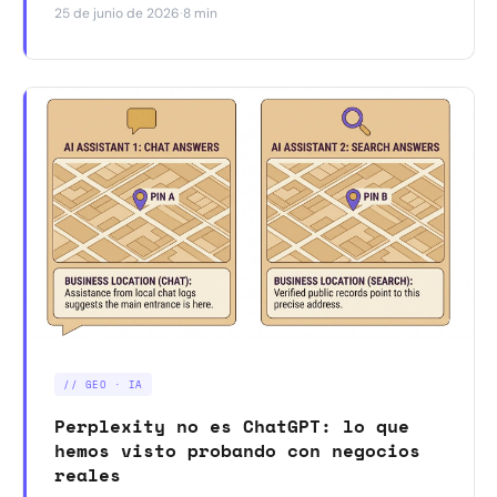
·
25 de junio de 2026
8 min
de que WordPress está siendo el problema.
// GEO · IA
Perplexity no es ChatGPT: lo que
hemos visto probando con negocios
reales