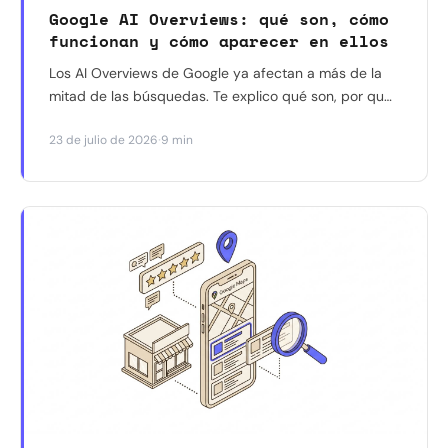
Google AI Overviews: qué son, cómo
funcionan y cómo aparecer en ellos
Los AI Overviews de Google ya afectan a más de la
mitad de las búsquedas. Te explico qué son, por qué
reducen los clics a tu web, y qué dicen los datos
·
23 de julio de 2026
9 min
reales (no las suposiciones) sobre cómo aparecer
citado en ellos.