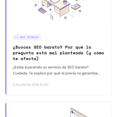
// SEO TÉCNICO
¿Buscas SEO barato? Por qué la
pregunta está mal planteada (y cómo
te afecta)
¿Estás buscando un servicio de SEO barato?
Cuidado. Te explico por qué el precio no garantiza
resultados y cómo elegir un proveedor sin que te
·
2 de julio de 2026
6 min
timen.