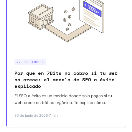
// SEO TÉCNICO
Por qué en 7Bits no cobro si tu web
no crece: el modelo de SEO a éxito
explicado
El SEO a éxito es un modelo donde solo pagas si tu
web crece en tráfico orgánico. Te explico cómo
funciona, qué mide, y por qué lo ofrezco como
·
30 de junio de 2026
7 min
alternativa al precio fijo tradicional.