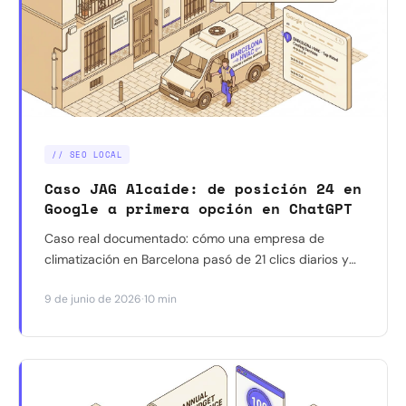
// SEO LOCAL
Caso JAG Alcaide: de posición 24 en
Google a primera opción en ChatGPT
Caso real documentado: cómo una empresa de
climatización en Barcelona pasó de 21 clics diarios y
posición media 24 en Google a 74 clics diarios,
·
9 de junio de 2026
10 min
posición 10 y primera recomendación en ChatGPT
para su zona.