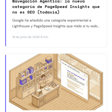
Navegación Agéntica: la nueva
categoría de PageSpeed Insights que
no es SEO (todavía)
Google ha añadido una categoría experimental a
Lighthouse y PageSpeed Insights que mide si tu web
puede ser operada por agentes de IA. No afecta tu
·
18 de junio de 2026
8 min
posicionamiento en Google Search, pero conviene
entenderla. Con nuestra propia web como ejemplo.