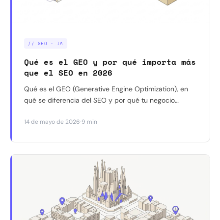
// GEO · IA
Qué es el GEO y por qué importa más
que el SEO en 2026
Qué es el GEO (Generative Engine Optimization), en
qué se diferencia del SEO y por qué tu negocio
necesita estar optimizado para ChatGPT, Perplexity y
·
14 de mayo de 2026
9 min
Google AI Overviews.