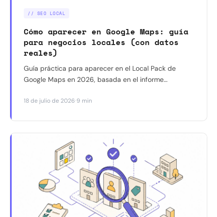
// SEO LOCAL
Cómo aparecer en Google Maps: guía
para negocios locales (con datos
reales)
Guía práctica para aparecer en el Local Pack de
Google Maps en 2026, basada en el informe
Whitespark y en resultados reales con negocios en
·
18 de julio de 2026
9 min
Barcelona. Qué funciona, qué ya no funciona y por
dónde empezar.