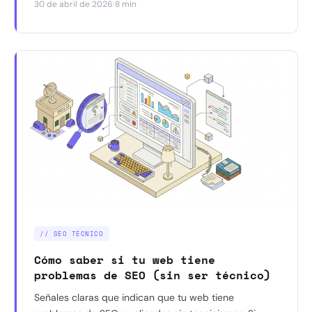
·
30 de abril de 2026
8 min
Google te elija a ti.
// SEO TÉCNICO
Cómo saber si tu web tiene
problemas de SEO (sin ser técnico)
Señales claras que indican que tu web tiene