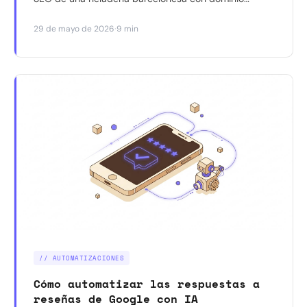
veterano pero completamente parada. Con datos de
·
29 de mayo de 2026
9 min
GSC incluidos.
// AUTOMATIZACIONES
Cómo automatizar las respuestas a
reseñas de Google con IA