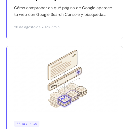
Cómo comprobar en qué página de Google aparece
tu web con Google Search Console y búsqueda
manual — y por qué a veces dan resultados distintos
·
28 de agosto de 2026
7 min
para la misma consulta. Con un caso real.
// GEO · IA