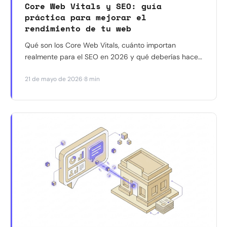
Core Web Vitals y SEO: guía
práctica para mejorar el
rendimiento de tu web
Qué son los Core Web Vitals, cuánto importan
realmente para el SEO en 2026 y qué deberías hacer
con ellos si tienes un negocio en España. Sin
·
21 de mayo de 2026
8 min
tecnicismos innecesarios.