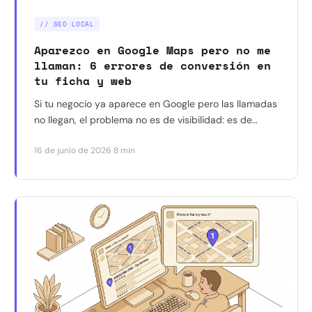
// SEO LOCAL
Aparezco en Google Maps pero no me
llaman: 6 errores de conversión en
tu ficha y web
Si tu negocio ya aparece en Google pero las llamadas
no llegan, el problema no es de visibilidad: es de
conversión. Los 6 errores más habituales en tu ficha y
·
16 de junio de 2026
8 min
tu web, y cómo corregir cada uno hoy mismo.