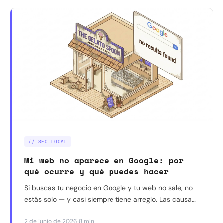
// SEO LOCAL
Mi web no aparece en Google: por
qué ocurre y qué puedes hacer
Si buscas tu negocio en Google y tu web no sale, no
estás solo — y casi siempre tiene arreglo. Las causas
más habituales, cómo identificar la tuya en 5 minutos
·
2 de junio de 2026
8 min
y la solución paso a paso para cada una.