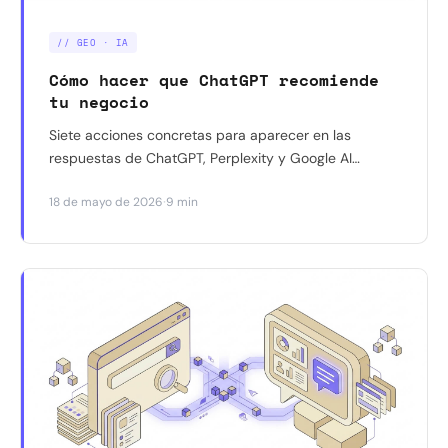
// GEO · IA
Cómo hacer que ChatGPT recomiende
tu negocio
Siete acciones concretas para aparecer en las
respuestas de ChatGPT, Perplexity y Google AI
Overviews. Sin tecnicismos, sin agencia,
·
18 de mayo de 2026
9 min
implementables esta semana.