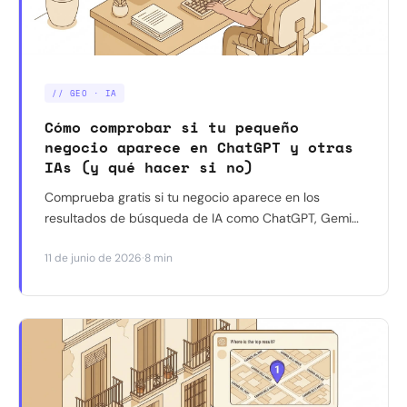
// GEO · IA
Cómo comprobar si tu pequeño
negocio aparece en ChatGPT y otras
IAs (y qué hacer si no)
Comprueba gratis si tu negocio aparece en los
resultados de búsqueda de IA como ChatGPT, Gemini
o Perplexity: test manual de 5 minutos o
·
11 de junio de 2026
8 min
comprobador automático en 30 segundos.