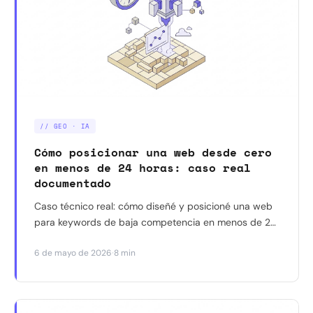
// GEO · IA
Cómo posicionar una web desde cero
en menos de 24 horas: caso real
documentado
Caso técnico real: cómo diseñé y posicioné una web
para keywords de baja competencia en menos de 24
horas usando SEO técnico, estructura semántica y
·
6 de mayo de 2026
8 min
optimización GEO.