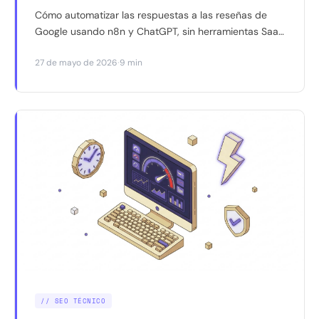
Cómo automatizar las respuestas a las reseñas de
Google usando n8n y ChatGPT, sin herramientas SaaS
de pago. Y por qué responder bien a las reseñas
·
27 de mayo de 2026
9 min
alimenta tu posicionamiento en IA.
// SEO TÉCNICO