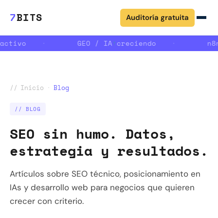
7
BITS
Auditoría gratuita
ctivo
·
GEO / IA
↑
creciendo
·
n8n
//
Inicio
·
Blog
// BLOG
SEO sin humo. Datos,
estrategia y resultados.
Artículos sobre SEO técnico, posicionamiento en
IAs y desarrollo web para negocios que quieren
crecer con criterio.