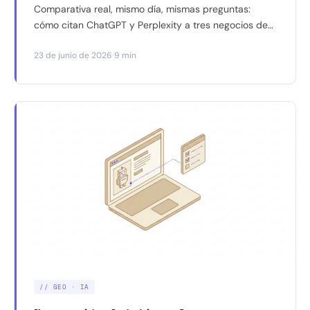
Comparativa real, mismo día, mismas preguntas:
cómo citan ChatGPT y Perplexity a tres negocios de
Barcelona con distinto tiempo de trabajo SEO y GEO.
·
23 de junio de 2026
9 min
Con capturas y datos, sin especulación.
// GEO · IA