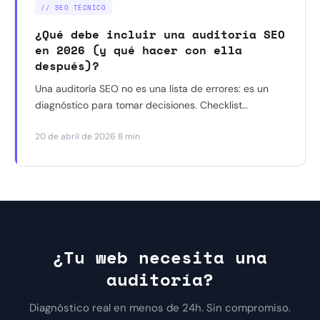
// SEO TÉCNICO
¿Qué debe incluir una auditoría SEO
en 2026 (y qué hacer con ella
después)?
Una auditoría SEO no es una lista de errores: es un
diagnóstico para tomar decisiones. Checklist
completa de qué debe incluir en 2026 — técnico,
·
20 de abril de 2026
8 min
contenido, autoridad y visibilidad en IA — cómo
priorizar y qué hacer después.
¿Tu web necesita una
auditoría?
Diagnóstico real en menos de 24h. Sin compromiso.