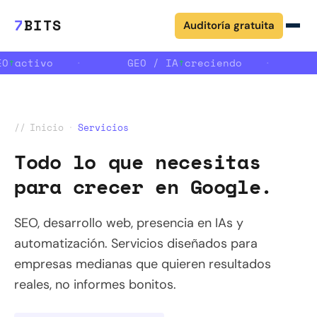
7
BITS
Auditoría gratuita
EO
↑
activo
·
GEO / IA
↑
creciendo
·
//
Inicio
·
Servicios
Todo lo que necesitas
para crecer en Google.
SEO, desarrollo web, presencia en IAs y
automatización. Servicios diseñados para
empresas medianas que quieren resultados
reales, no informes bonitos.