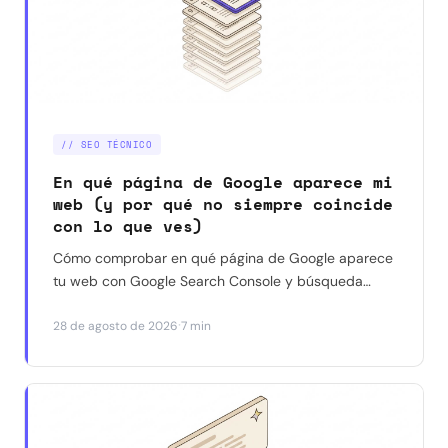
// SEO TÉCNICO
En qué página de Google aparece mi
web (y por qué no siempre coincide
con lo que ves)
Cómo comprobar en qué página de Google aparece
tu web con Google Search Console y búsqueda
manual — y por qué a veces dan resultados
·
28 de agosto de 2026
7 min
distintos para la misma consulta. Con un caso real.