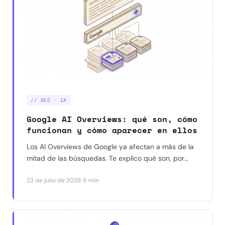
// GEO · IA
Google AI Overviews: qué son, cómo
funcionan y cómo aparecer en ellos
Los AI Overviews de Google ya afectan a más de la
mitad de las búsquedas. Te explico qué son, por
qué reducen los clics a tu web, y qué dicen los
·
23 de julio de 2026
9 min
datos reales (no las suposiciones) sobre cómo
aparecer citado en ellos.