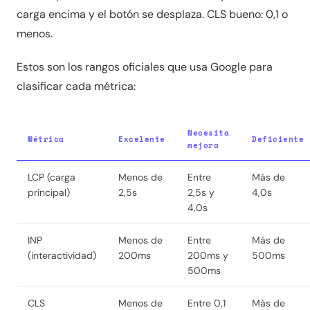
carga encima y el botón se desplaza. CLS bueno: 0,1 o
menos.
Estos son los rangos oficiales que usa Google para
clasificar cada métrica:
Necesita
Métrica
Excelente
Deficiente
mejora
LCP (carga
Menos de
Entre
Más de
principal)
2,5s
2,5s y
4,0s
4,0s
INP
Menos de
Entre
Más de
(interactividad)
200ms
200ms y
500ms
500ms
CLS
Menos de
Entre 0,1
Más de