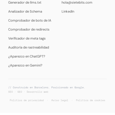
Generador de llms.txt
hola@sietebits.com
Analizador de Schema
LinkedIn
Comprobador de bots de IA
Comprobador de redirects
Verificador de meta tags
Auditoría de rastreabilidad
¿Aparezco en ChatGPT?
¿Aparezco en Gemini?
// Construido en Barcelona. Posicionado en Google.
SEO · GEO · Desarrollo web
Política de privacidad
·
Aviso legal
·
Política de cookies