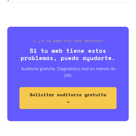
// ¿TE HA SIDO ÚTIL ESTE ARTÍCULO?
Si tu web tiene estos
problemas, puedo ayudarte.
Auditoría gratuita. Diagnóstico real en menos de
24h.
Solicitar auditoría gratuita
→