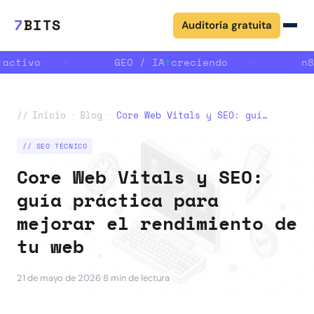
7
BITS
Auditoría gratuita
activo
·
GEO / IA
↑
creciendo
·
n8n
//
Inicio
·
Blog
·
Core Web Vitals y SEO: guía práctica para mejorar el rendimiento de tu web
// SEO TÉCNICO
Core Web Vitals y SEO:
guía práctica para
mejorar el rendimiento de
tu web
·
21 de mayo de 2026
8 min de lectura