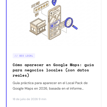
// SEO LOCAL
Cómo aparecer en Google Maps: guía
para negocios locales (con datos
reales)
Guía práctica para aparecer en el Local Pack de
Google Maps en 2026, basada en el informe
Whitespark y en resultados reales con negocios en
·
18 de julio de 2026
9 min
Barcelona. Qué funciona, qué ya no funciona y por
dónde empezar.