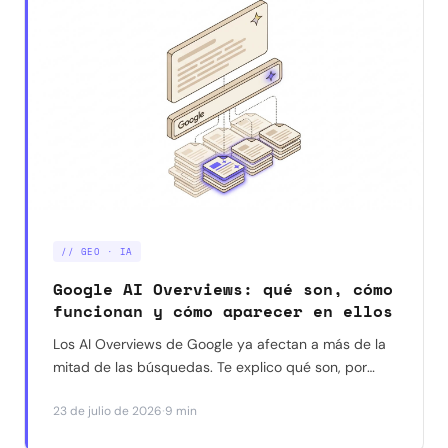
// GEO · IA
Google AI Overviews: qué son, cómo
funcionan y cómo aparecer en ellos
Los AI Overviews de Google ya afectan a más de la
mitad de las búsquedas. Te explico qué son, por
qué reducen los clics a tu web, y qué dicen los
·
23 de julio de 2026
9 min
datos reales (no las suposiciones) sobre cómo
aparecer citado en ellos.