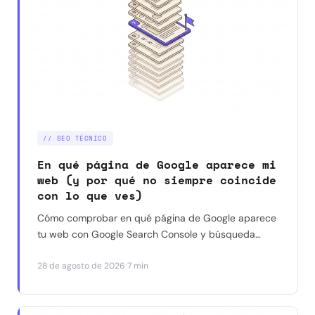
// SEO TÉCNICO
En qué página de Google aparece mi
web (y por qué no siempre coincide
con lo que ves)
Cómo comprobar en qué página de Google aparece
tu web con Google Search Console y búsqueda
manual — y por qué a veces dan resultados
·
28 de agosto de 2026
7 min
distintos para la misma consulta. Con un caso real.