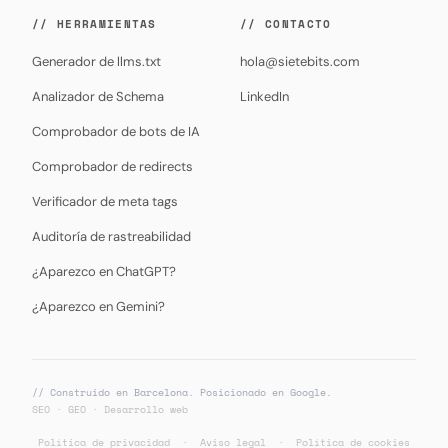
// HERRAMIENTAS
// CONTACTO
Generador de llms.txt
hola@sietebits.com
Analizador de Schema
LinkedIn
Comprobador de bots de IA
Comprobador de redirects
Verificador de meta tags
Auditoría de rastreabilidad
¿Aparezco en ChatGPT?
¿Aparezco en Gemini?
// Construido en Barcelona. Posicionado en Google.
SEO · GEO · Desarrollo web
Política de privacidad
·
Aviso legal
·
Política de cookies