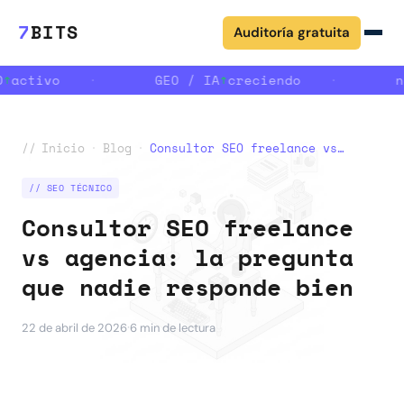
7
BITS
Auditoría gratuita
↑
activo
·
GEO / IA
↑
creciendo
·
n
//
Inicio
·
Blog
·
Consultor SEO freelance vs agencia: la pregunta que nadie responde bien
// SEO TÉCNICO
Consultor SEO freelance
vs agencia: la pregunta
que nadie responde bien
·
22 de abril de 2026
6 min de lectura