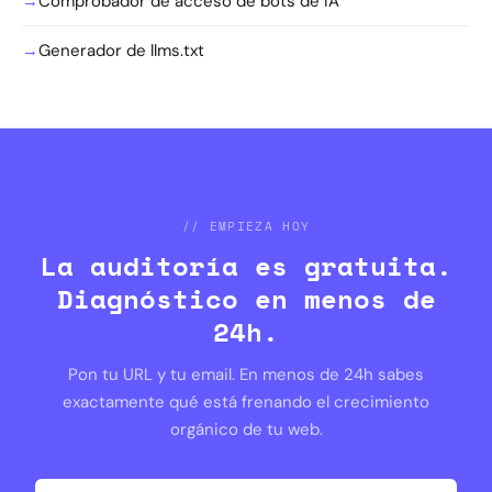
→
Comprobador de acceso de bots de IA
→
Generador de llms.txt
// EMPIEZA HOY
La auditoría es gratuita.
Diagnóstico en menos de
24h.
Pon tu URL y tu email. En menos de 24h sabes
exactamente qué está frenando el crecimiento
orgánico de tu web.