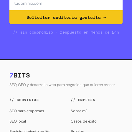
Solicitar auditoría gratuita →
// sin compromiso · respuesta en menos de 24h
7
BITS
SEO, GEO y desarrollo web para negocios que quieren crecer.
// SERVICIOS
// EMPRESA
SEO para empresas
Sobre mí
SEO local
Casos de éxito
Posicionamiento en IAs
Precios