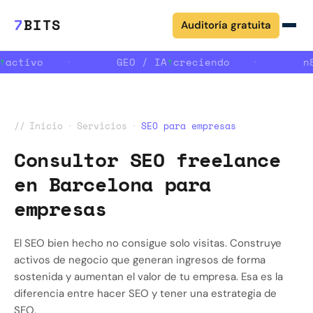
7
BITS
Auditoría gratuita
↑
activo
·
GEO / IA
↑
creciendo
·
n8
//
Inicio
·
Servicios
·
SEO para empresas
Consultor SEO freelance
en Barcelona para
empresas
El SEO bien hecho no consigue solo visitas. Construye
activos de negocio que generan ingresos de forma
sostenida y aumentan el valor de tu empresa. Esa es la
diferencia entre hacer SEO y tener una estrategia de
SEO.