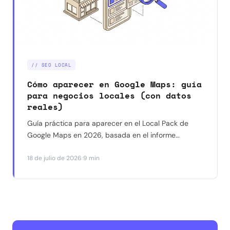
// SEO LOCAL
Cómo aparecer en Google Maps: guía
para negocios locales (con datos
reales)
Guía práctica para aparecer en el Local Pack de
Google Maps en 2026, basada en el informe
Whitespark y en resultados reales con negocios en
·
18 de julio de 2026
9 min
Barcelona. Qué funciona, qué ya no funciona y por
dónde empezar.