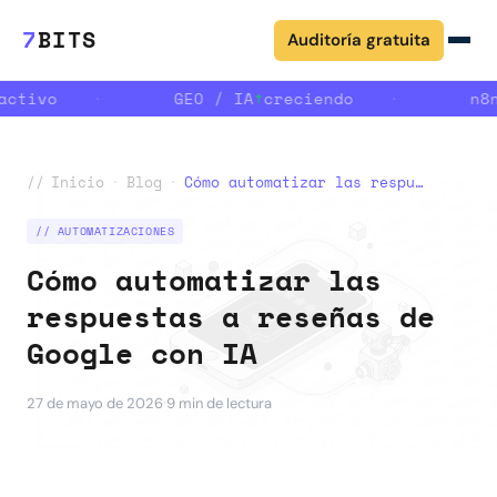
7
BITS
Auditoría gratuita
ctivo
·
GEO / IA
↑
creciendo
·
n8n
//
Inicio
·
Blog
·
Cómo automatizar las respuestas a reseñas de Google con IA
// AUTOMATIZACIONES
Cómo automatizar las
respuestas a reseñas de
Google con IA
·
27 de mayo de 2026
9 min de lectura