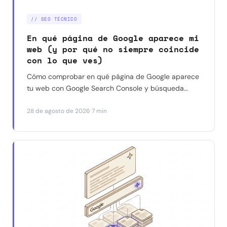
// SEO TÉCNICO
En qué página de Google aparece mi
web (y por qué no siempre coincide
con lo que ves)
Cómo comprobar en qué página de Google aparece
tu web con Google Search Console y búsqueda
manual — y por qué a veces dan resultados
·
28 de agosto de 2026
7 min
distintos para la misma consulta. Con un caso real.