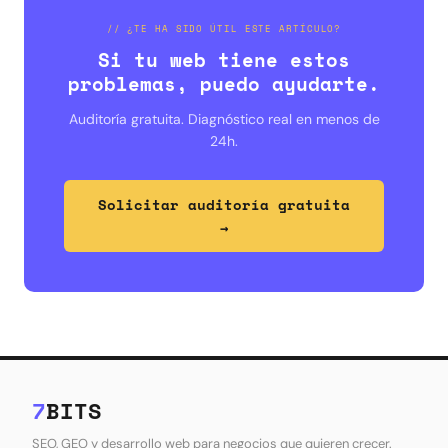
// ¿TE HA SIDO ÚTIL ESTE ARTÍCULO?
Si tu web tiene estos
problemas, puedo ayudarte.
Auditoría gratuita. Diagnóstico real en menos de
24h.
Solicitar auditoría gratuita
→
7
BITS
SEO, GEO y desarrollo web para negocios que quieren crecer.