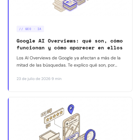
// GEO · IA
Google AI Overviews: qué son, cómo
funcionan y cómo aparecer en ellos
Los AI Overviews de Google ya afectan a más de la
mitad de las búsquedas. Te explico qué son, por
qué reducen los clics a tu web, y qué dicen los
·
23 de julio de 2026
9 min
datos reales (no las suposiciones) sobre cómo
aparecer citado en ellos.