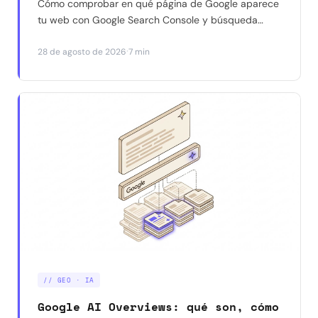
Cómo comprobar en qué página de Google aparece
tu web con Google Search Console y búsqueda
manual — y por qué a veces dan resultados
·
28 de agosto de 2026
7 min
distintos para la misma consulta. Con un caso real.
// GEO · IA
Google AI Overviews: qué son, cómo