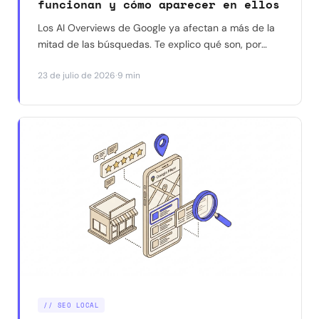
funcionan y cómo aparecer en ellos
Los AI Overviews de Google ya afectan a más de la
mitad de las búsquedas. Te explico qué son, por
qué reducen los clics a tu web, y qué dicen los
·
23 de julio de 2026
9 min
datos reales (no las suposiciones) sobre cómo
aparecer citado en ellos.
// SEO LOCAL