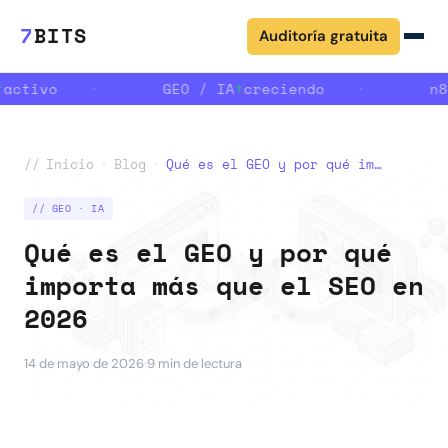
7
BITS
Auditoría gratuita
activo
·
GEO / IA
↑
creciendo
·
n8
//
Inicio
·
Blog
·
Qué es el GEO y por qué importa más que el SEO en 2026
// GEO · IA
Qué es el GEO y por qué
importa más que el SEO en
2026
·
14 de mayo de 2026
9 min de lectura