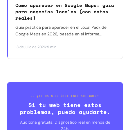
Cómo aparecer en Google Maps: guía
para negocios locales (con datos
reales)
Guía práctica para aparecer en el Local Pack de
Google Maps en 2026, basada en el informe
Whitespark y en resultados reales con negocios en
·
18 de julio de 2026
9 min
Barcelona. Qué funciona, qué ya no funciona y por
dónde empezar.
// ¿TE HA SIDO ÚTIL ESTE ARTÍCULO?
Si tu web tiene estos
problemas, puedo ayudarte.
Auditoría gratuita. Diagnóstico real en menos de
24h.