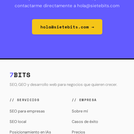
contactarme directamente a
hola@sietebits.com
hola@sietebits.com
→
7
BITS
SEO, GEO y desarrollo web para negocios que quieren crecer.
// SERVICIOS
// EMPRESA
SEO para empresas
Sobre mí
SEO local
Casos de éxito
Posicionamiento en IAs
Precios