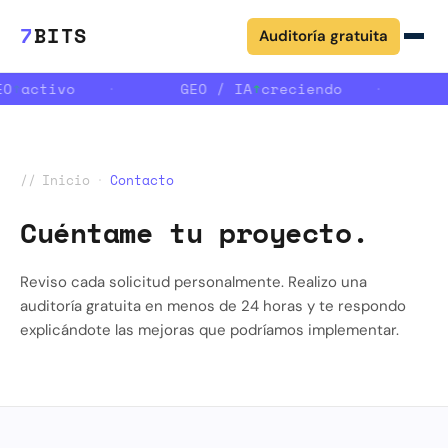
7
BITS
Auditoría gratuita
EO
↑
activo
·
GEO / IA
↑
creciendo
·
//
Inicio
·
Contacto
Cuéntame tu proyecto.
Reviso cada solicitud personalmente. Realizo una
auditoría gratuita en menos de 24 horas y te respondo
explicándote las mejoras que podríamos implementar.