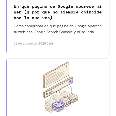
En qué página de Google aparece mi
web (y por qué no siempre coincide
con lo que ves)
Cómo comprobar en qué página de Google aparece
tu web con Google Search Console y búsqueda
manual — y por qué a veces dan resultados
·
28 de agosto de 2026
7 min
distintos para la misma consulta. Con un caso real.