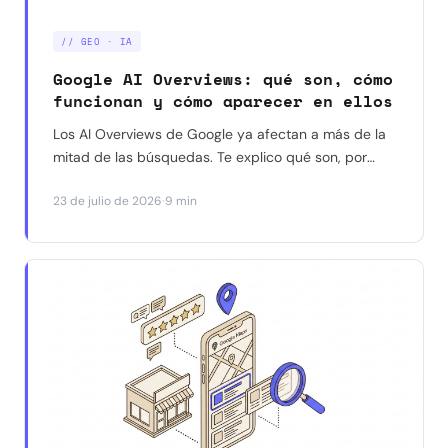
// GEO · IA
Google AI Overviews: qué son, cómo
funcionan y cómo aparecer en ellos
Los AI Overviews de Google ya afectan a más de la
mitad de las búsquedas. Te explico qué son, por
qué reducen los clics a tu web, y qué dicen los
·
23 de julio de 2026
9 min
datos reales (no las suposiciones) sobre cómo
aparecer citado en ellos.