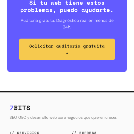
Si tu web tiene estos
problemas, puedo ayudarte.
Auditoría gratuita. Diagnóstico real en menos de
24h.
Solicitar auditoría gratuita
→
7
BITS
SEO, GEO y desarrollo web para negocios que quieren crecer.
// SERVICIOS
// EMPRESA