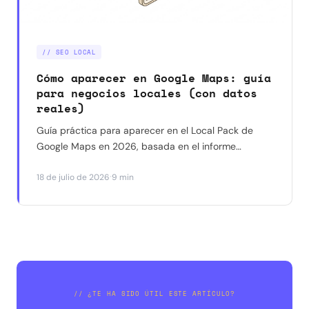
// SEO LOCAL
Cómo aparecer en Google Maps: guía
para negocios locales (con datos
reales)
Guía práctica para aparecer en el Local Pack de
Google Maps en 2026, basada en el informe
Whitespark y en resultados reales con negocios en
·
18 de julio de 2026
9 min
Barcelona. Qué funciona, qué ya no funciona y por
dónde empezar.
// ¿TE HA SIDO ÚTIL ESTE ARTÍCULO?