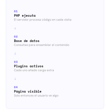
01
PHP ejecuta
El servidor procesa código en cada visita
02
Base de datos
Consultas para ensamblar el contenido
03
Plugins activos
Cada uno añade carga extra
04
Página visible
Solo entonces el usuario ve algo