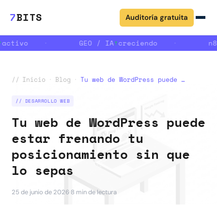
7
BITS
Auditoría gratuita
activo
·
GEO / IA
↑
creciendo
·
n8
//
Inicio
·
Blog
·
Tu web de WordPress puede estar frenando tu posicionamiento sin que lo sepas
// DESARROLLO WEB
Tu web de WordPress puede
estar frenando tu
posicionamiento sin que
lo sepas
·
25 de junio de 2026
8 min de lectura