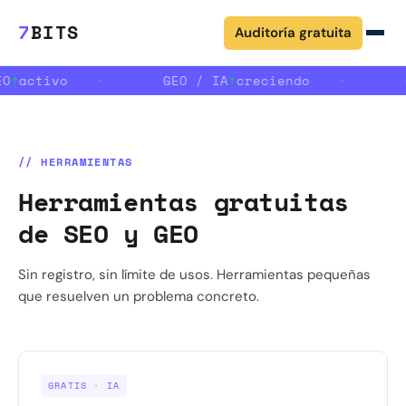
7
BITS
Auditoría gratuita
EO
↑
activo
·
GEO / IA
↑
creciendo
·
// HERRAMIENTAS
Herramientas gratuitas
de SEO y GEO
Sin registro, sin límite de usos. Herramientas pequeñas
que resuelven un problema concreto.
GRATIS · IA