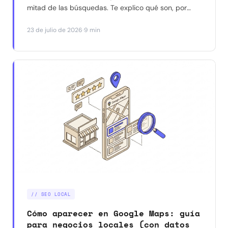
mitad de las búsquedas. Te explico qué son, por
qué reducen los clics a tu web, y qué dicen los
·
23 de julio de 2026
9 min
datos reales (no las suposiciones) sobre cómo
aparecer citado en ellos.
// SEO LOCAL
Cómo aparecer en Google Maps: guía
para negocios locales (con datos