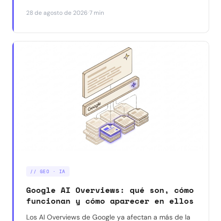
manual — y por qué a veces dan resultados
·
28 de agosto de 2026
7 min
distintos para la misma consulta. Con un caso real.
// GEO · IA
Google AI Overviews: qué son, cómo
funcionan y cómo aparecer en ellos
Los AI Overviews de Google ya afectan a más de la