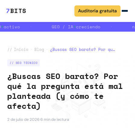
7
BITS
Auditoría gratuita
↑
activo
·
GEO / IA
↑
creciendo
·
n
//
Inicio
·
Blog
·
¿Buscas SEO barato? Por qué la pregunta está mal planteada (y cómo te afecta)
// SEO TÉCNICO
¿Buscas SEO barato? Por
qué la pregunta está mal
planteada (y cómo te
afecta)
·
2 de julio de 2026
6 min de lectura