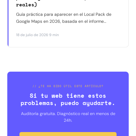
reales)
Guía práctica para aparecer en el Local Pack de
Google Maps en 2026, basada en el informe
Whitespark y en resultados reales con negocios en
·
18 de julio de 2026
9 min
Barcelona. Qué funciona, qué ya no funciona y por
dónde empezar.
// ¿TE HA SIDO ÚTIL ESTE ARTÍCULO?
Si tu web tiene estos
problemas, puedo ayudarte.
Auditoría gratuita. Diagnóstico real en menos de
24h.