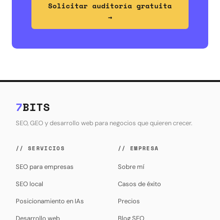
Solicitar auditoría gratuita
→
7
BITS
SEO, GEO y desarrollo web para negocios que quieren crecer.
// SERVICIOS
// EMPRESA
SEO para empresas
Sobre mí
SEO local
Casos de éxito
Posicionamiento en IAs
Precios
Desarrollo web
Blog SEO