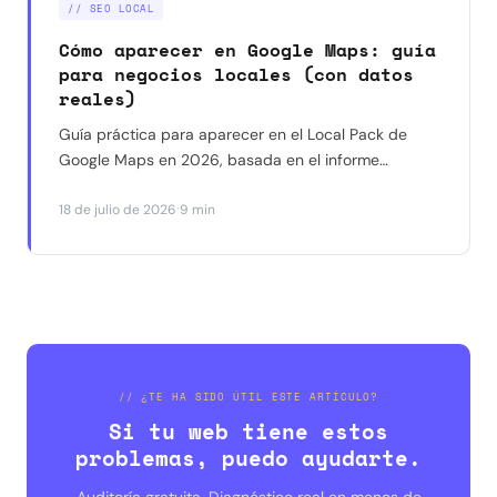
// SEO LOCAL
Cómo aparecer en Google Maps: guía
para negocios locales (con datos
reales)
Guía práctica para aparecer en el Local Pack de
Google Maps en 2026, basada en el informe
Whitespark y en resultados reales con negocios en
·
18 de julio de 2026
9 min
Barcelona. Qué funciona, qué ya no funciona y por
dónde empezar.
// ¿TE HA SIDO ÚTIL ESTE ARTÍCULO?
Si tu web tiene estos
problemas, puedo ayudarte.