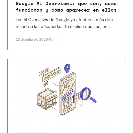
Google AI Overviews: qué son, cómo
funcionan y cómo aparecer en ellos
Los AI Overviews de Google ya afectan a más de la
mitad de las búsquedas. Te explico qué son, por
qué reducen los clics a tu web, y qué dicen los
·
23 de julio de 2026
9 min
datos reales (no las suposiciones) sobre cómo
aparecer citado en ellos.