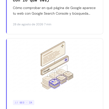
Cómo comprobar en qué página de Google aparece
tu web con Google Search Console y búsqueda
manual — y por qué a veces dan resultados
·
28 de agosto de 2026
7 min
distintos para la misma consulta. Con un caso real.
// GEO · IA