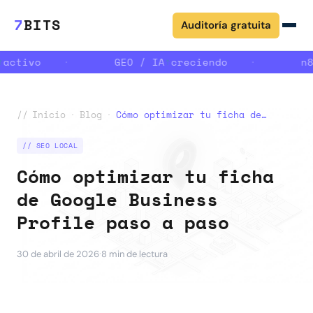
7
BITS
Auditoría gratuita
activo
·
GEO / IA
↑
creciendo
·
n8
//
Inicio
·
Blog
·
Cómo optimizar tu ficha de Google Business Profile paso a paso
// SEO LOCAL
Cómo optimizar tu ficha
de Google Business
Profile paso a paso
·
30 de abril de 2026
8 min de lectura