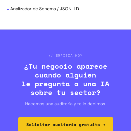
→
Analizador de Schema / JSON-LD
// EMPIEZA HOY
¿Tu negocio aparece
cuando alguien
le pregunta a una IA
sobre tu sector?
Hacemos una auditoría y te lo decimos.
Solicitar auditoría gratuita →