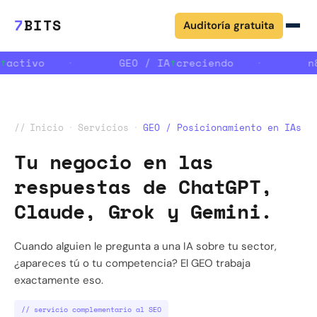
7
BITS
Auditoría gratuita
↑
activo
·
GEO / IA
↑
creciendo
·
n8
//
Inicio
·
Servicios
·
GEO / Posicionamiento en IAs
Tu negocio en las
respuestas de ChatGPT,
Claude, Grok y Gemini.
Cuando alguien le pregunta a una IA sobre tu sector,
¿apareces tú o tu competencia? El GEO trabaja
exactamente eso.
// servicio complementario al SEO