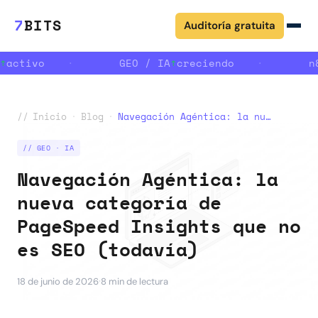
7
BITS
Auditoría gratuita
↑
activo
·
GEO / IA
↑
creciendo
·
n8
//
Inicio
·
Blog
·
Navegación Agéntica: la nueva categoría de PageSpeed Insights que no es SEO (todavía)
// GEO · IA
Navegación Agéntica: la
nueva categoría de
PageSpeed Insights que no
es SEO (todavía)
·
18 de junio de 2026
8 min de lectura