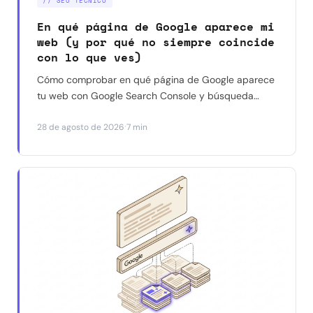
// SEO TÉCNICO
En qué página de Google aparece mi
web (y por qué no siempre coincide
con lo que ves)
Cómo comprobar en qué página de Google aparece
tu web con Google Search Console y búsqueda
manual — y por qué a veces dan resultados
·
28 de agosto de 2026
7 min
distintos para la misma consulta. Con un caso real.