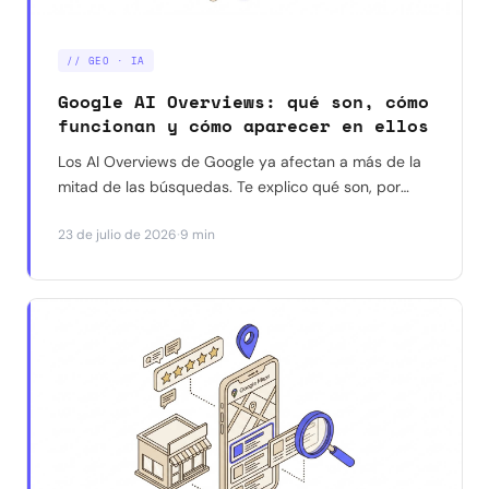
// GEO · IA
Google AI Overviews: qué son, cómo
funcionan y cómo aparecer en ellos
Los AI Overviews de Google ya afectan a más de la
mitad de las búsquedas. Te explico qué son, por
qué reducen los clics a tu web, y qué dicen los
·
23 de julio de 2026
9 min
datos reales (no las suposiciones) sobre cómo
aparecer citado en ellos.