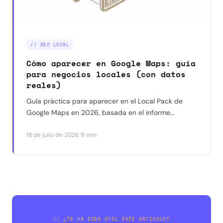
// SEO LOCAL
Cómo aparecer en Google Maps: guía
para negocios locales (con datos
reales)
Guía práctica para aparecer en el Local Pack de
Google Maps en 2026, basada en el informe
Whitespark y en resultados reales con negocios en
·
18 de julio de 2026
9 min
Barcelona. Qué funciona, qué ya no funciona y por
dónde empezar.
// ¿TE HA SIDO ÚTIL ESTE ARTÍCULO?