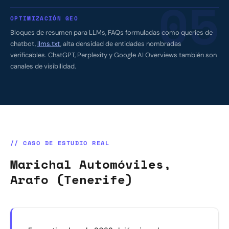
05
OPTIMIZACIÓN GEO
Bloques de resumen para LLMs, FAQs formuladas como queries de
chatbot,
llms.txt
, alta densidad de entidades nombradas
verificables. ChatGPT, Perplexity y Google AI Overviews también son
canales de visibilidad.
// CASO DE ESTUDIO REAL
Marichal Automóviles,
Arafo (Tenerife)