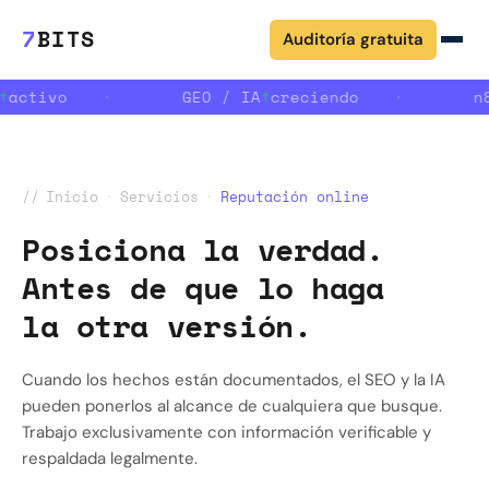
7
BITS
Auditoría gratuita
↑
activo
·
GEO / IA
↑
creciendo
·
n8
//
Inicio
·
Servicios
·
Reputación online
Posiciona la verdad.
Antes de que lo haga
la otra versión.
Cuando los hechos están documentados, el SEO y la IA
pueden ponerlos al alcance de cualquiera que busque.
Trabajo exclusivamente con información verificable y
respaldada legalmente.