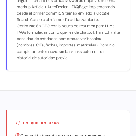
ángulos semánticos de las keywords objetivo. Schema
markup Article + AutoDealer + FAQPage implementado
desde el primer commit. Sitemap enviado a Google
Search Console el mismo día del lanzamiento.
Optimización GEO con bloques de resumen para LLMs,
FAQs formuladas como queries de chatbot, llms.txt y alta
densidad de entidades nombradas verificables
(nombres, CIFs, fechas, importes, matrículas). Dominio
completamente nuevo, sin backlinks externos, sin
historial de autoridad previo.
// LO QUE NO HAGO
Contenido basado en opiniones, rumores o