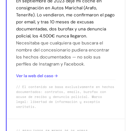
En septiembre de 2023 dejé mi coche en
consignación en Autos Marichal (Arafo,
Tenerife). Lo vendieron, me confirmaron el pago
por email, y tras 10 meses de excusas
documentadas, dos burofax y una denuncia
policial, los 4.500€ nunca llegaron.
Necesitaba que cualquiera que buscara el
nombre del concesionario pudiera encontrar
los hechos documentados — no solo sus
perfiles de Instagram y Facebook.
Ver la web del caso →
// El contenido se basa exclusivamente en hechos
documentados: contratos, emails, burofax con
acuse de recibo y denuncia policial. Marco
legal: libertad de información y exceptio
veritatis.
// RESULTADOS EN MENOS DE 24 HORAS