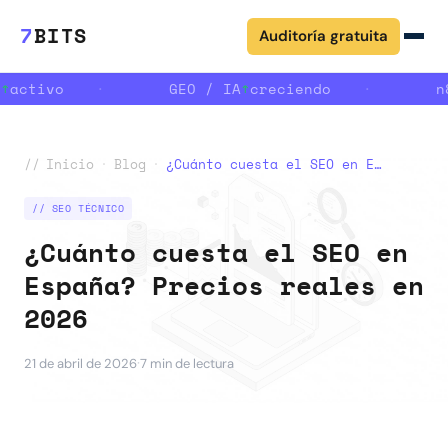
7
BITS
Auditoría gratuita
↑
activo
·
GEO / IA
↑
creciendo
·
n
//
Inicio
·
Blog
·
¿Cuánto cuesta el SEO en España? Precios reales en 2026
// SEO TÉCNICO
¿Cuánto cuesta el SEO en
España? Precios reales en
2026
·
21 de abril de 2026
7 min de lectura